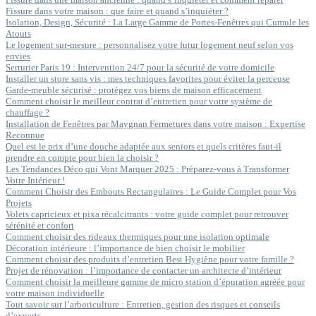
Fissure dans votre maison : que faire et quand s’inquiéter ?
Isolation, Design, Sécurité : La Large Gamme de Portes-Fenêtres qui Cumule les
Atouts
Le logement sur-mesure : personnalisez votre futur logement neuf selon vos
envies
Serrurier Paris 19 : Intervention 24/7 pour la sécurité de votre domicile
Installer un store sans vis : mes techniques favorites pour éviter la perceuse
Garde-meuble sécurisé : protégez vos biens de maison efficacement
Comment choisir le meilleur contrat d’entretien pour votre système de
chauffage ?
Installation de Fenêtres par Maygnan Fermetures dans votre maison : Expertise
Reconnue
Quel est le prix d’une douche adaptée aux seniors et quels critères faut-il
prendre en compte pour bien la choisir ?
Les Tendances Déco qui Vont Marquer 2025 : Préparez-vous à Transformer
Votre Intérieur !
Comment Choisir des Embouts Rectangulaires : Le Guide Complet pour Vos
Projets
Volets capricieux et pixa récalcitrants : votre guide complet pour retrouver
sérénité et confort
Comment choisir des rideaux thermiques pour une isolation optimale
Décoration intérieure : l’importance de bien choisir le mobilier
Comment choisir des produits d’entretien Best Hygiène pour votre famille ?
Projet de rénovation : l’importance de contacter un architecte d’intérieur
Comment choisir la meilleure gamme de micro station d’épuration agréée pour
votre maison individuelle
Tout savoir sur l’arboriculture : Entretien, gestion des risques et conseils
d’experts