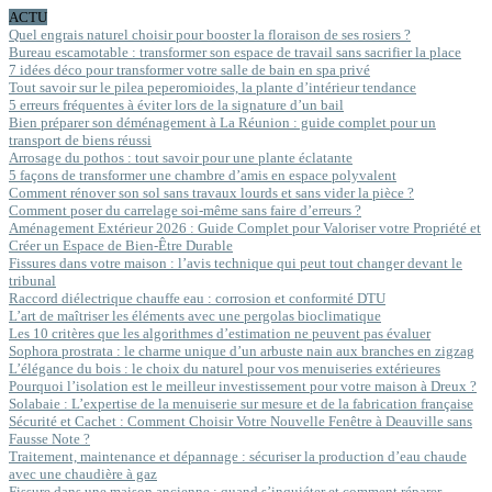
ACTU
Quel engrais naturel choisir pour booster la floraison de ses rosiers ?
Bureau escamotable : transformer son espace de travail sans sacrifier la place
7 idées déco pour transformer votre salle de bain en spa privé
Tout savoir sur le pilea peperomioides, la plante d’intérieur tendance
5 erreurs fréquentes à éviter lors de la signature d’un bail
Bien préparer son déménagement à La Réunion : guide complet pour un
transport de biens réussi
Arrosage du pothos : tout savoir pour une plante éclatante
5 façons de transformer une chambre d’amis en espace polyvalent
Comment rénover son sol sans travaux lourds et sans vider la pièce ?
Comment poser du carrelage soi-même sans faire d’erreurs ?
Aménagement Extérieur 2026 : Guide Complet pour Valoriser votre Propriété et
Créer un Espace de Bien-Être Durable
Fissures dans votre maison : l’avis technique qui peut tout changer devant le
tribunal
Raccord diélectrique chauffe eau : corrosion et conformité DTU
L’art de maîtriser les éléments avec une pergolas bioclimatique
Les 10 critères que les algorithmes d’estimation ne peuvent pas évaluer
Sophora prostrata : le charme unique d’un arbuste nain aux branches en zigzag
L’élégance du bois : le choix du naturel pour vos menuiseries extérieures
Pourquoi l’isolation est le meilleur investissement pour votre maison à Dreux ?
Solabaie : L’expertise de la menuiserie sur mesure et de la fabrication française
Sécurité et Cachet : Comment Choisir Votre Nouvelle Fenêtre à Deauville sans
Fausse Note ?
Traitement, maintenance et dépannage : sécuriser la production d’eau chaude
avec une chaudière à gaz
Fissure dans une maison ancienne : quand s’inquiéter et comment réparer