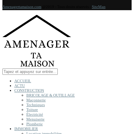
Amenagertamaison.com
@2019 - Tous droits réservés -
SiteMap
ACCUEIL
ACTU
CONSTRUCTION
BRICOLAGE & OUTILLAGE
Maçonnerie
Techniques
Toiture
Électricité
Menuiserie
Plomberie
IMMOBILIER
Location immobilière