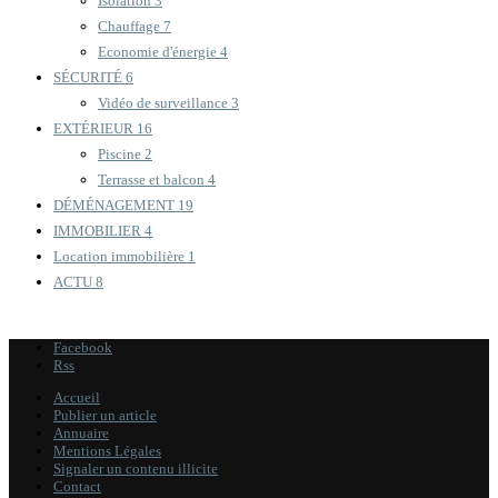
Isolation
3
Chauffage
7
Economie d'énergie
4
SÉCURITÉ
6
Vidéo de surveillance
3
EXTÉRIEUR
16
Piscine
2
Terrasse et balcon
4
DÉMÉNAGEMENT
19
IMMOBILIER
4
Location immobilière
1
ACTU
8
Facebook
Rss
Accueil
Publier un article
Annuaire
Mentions Légales
Signaler un contenu illicite
Contact