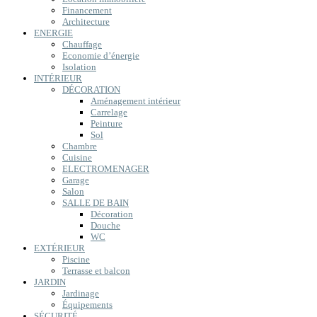
Financement
Architecture
ENERGIE
Chauffage
Economie d’énergie
Isolation
INTÉRIEUR
DÉCORATION
Aménagement intérieur
Carrelage
Peinture
Sol
Chambre
Cuisine
ELECTROMENAGER
Garage
Salon
SALLE DE BAIN
Décoration
Douche
WC
EXTÉRIEUR
Piscine
Terrasse et balcon
JARDIN
Jardinage
Équipements
SÉCURITÉ