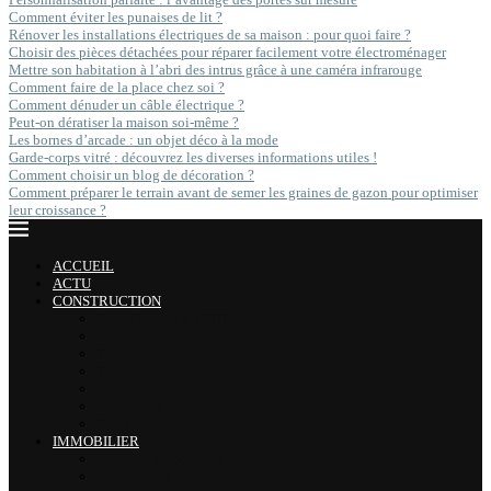
Comment éviter les punaises de lit ?
Rénover les installations électriques de sa maison : pour quoi faire ?
Choisir des pièces détachées pour réparer facilement votre électroménager
Mettre son habitation à l’abri des intrus grâce à une caméra infrarouge
Comment faire de la place chez soi ?
Comment dénuder un câble électrique ?
Peut-on dératiser la maison soi-même ?
Les bornes d’arcade : un objet déco à la mode
Garde-corps vitré : découvrez les diverses informations utiles !
Comment choisir un blog de décoration ?
Comment préparer le terrain avant de semer les graines de gazon pour optimiser
leur croissance ?
ACCUEIL
ACTU
CONSTRUCTION
BRICOLAGE & OUTILLAGE
Maçonnerie
Techniques
Toiture
Électricité
Menuiserie
Plomberie
IMMOBILIER
Location immobilière
Financement