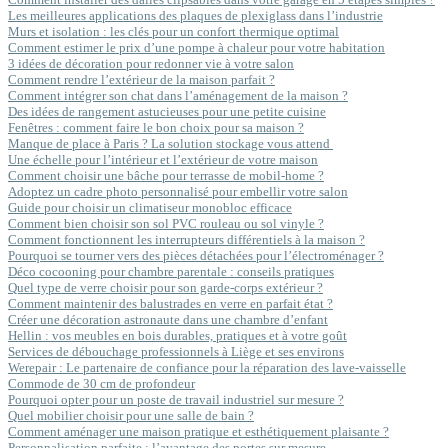
Les meilleures applications des plaques de plexiglass dans l’industrie
Murs et isolation : les clés pour un confort thermique optimal
Comment estimer le prix d’une pompe à chaleur pour votre habitation
3 idées de décoration pour redonner vie à votre salon
Comment rendre l’extérieur de la maison parfait ?
Comment intégrer son chat dans l’aménagement de la maison ?
Des idées de rangement astucieuses pour une petite cuisine
Fenêtres : comment faire le bon choix pour sa maison ?
Manque de place à Paris ? La solution stockage vous attend
Une échelle pour l’intérieur et l’extérieur de votre maison
Comment choisir une bâche pour terrasse de mobil-home ?
Adoptez un cadre photo personnalisé pour embellir votre salon
Guide pour choisir un climatiseur monobloc efficace
Comment bien choisir son sol PVC rouleau ou sol vinyle ?
Comment fonctionnent les interrupteurs différentiels à la maison ?
Pourquoi se tourner vers des pièces détachées pour l’électroménager ?
Déco cocooning pour chambre parentale : conseils pratiques
Quel type de verre choisir pour son garde-corps extérieur ?
Comment maintenir des balustrades en verre en parfait état ?
Créer une décoration astronaute dans une chambre d’enfant
Hellin : vos meubles en bois durables, pratiques et à votre goût
Services de débouchage professionnels à Liège et ses environs
Werepair : Le partenaire de confiance pour la réparation des lave-vaisselle
Commode de 30 cm de profondeur
Pourquoi opter pour un poste de travail industriel sur mesure ?
Quel mobilier choisir pour une salle de bain ?
Comment aménager une maison pratique et esthétiquement plaisante ?
Personnalisation parfaite : l’avantage des portes sur mesure