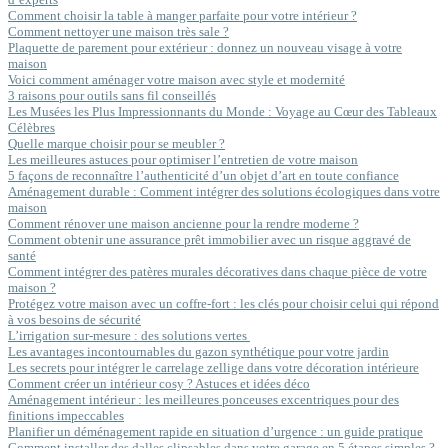
Comment choisir la table à manger parfaite pour votre intérieur ?
Comment nettoyer une maison très sale ?
Plaquette de parement pour extérieur : donnez un nouveau visage à votre
maison
Voici comment aménager votre maison avec style et modernité
3 raisons pour outils sans fil conseillés
Les Musées les Plus Impressionnants du Monde : Voyage au Cœur des Tableaux
Célèbres
Quelle marque choisir pour se meubler ?
Les meilleures astuces pour optimiser l’entretien de votre maison
5 façons de reconnaître l’authenticité d’un objet d’art en toute confiance
Aménagement durable : Comment intégrer des solutions écologiques dans votre
maison
Comment rénover une maison ancienne pour la rendre moderne ?
Comment obtenir une assurance prêt immobilier avec un risque aggravé de
santé
Comment intégrer des patères murales décoratives dans chaque pièce de votre
maison ?
Protégez votre maison avec un coffre-fort : les clés pour choisir celui qui répond
à vos besoins de sécurité
L’irrigation sur-mesure : des solutions vertes
Les avantages incontournables du gazon synthétique pour votre jardin
Les secrets pour intégrer le carrelage zellige dans votre décoration intérieure
Comment créer un intérieur cosy ? Astuces et idées déco
Aménagement intérieur : les meilleures ponceuses excentriques pour des
finitions impeccables
Planifier un déménagement rapide en situation d’urgence : un guide pratique
Comment installer des dalles clipsables dans votre garage en 5 étapes simples ?