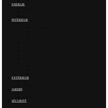
Architecture
ENERGIE
Chauffage
Economie d’énergie
Isolation
INTÉRIEUR
DÉCORATION
Aménagement intérieur
Carrelage
Peinture
Sol
Chambre
Cuisine
ELECTROMENAGER
Garage
Salon
SALLE DE BAIN
Décoration
Douche
WC
EXTÉRIEUR
Piscine
Terrasse et balcon
JARDIN
Jardinage
Équipements
SÉCURITÉ
Alarme