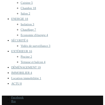
Cuisine
5
Chambre
18
Salon
2
ENERGIE
18
Isolation
3
Chauffage
7
Economie d'énergie
4
SÉCURITÉ
6
Vidéo de surveillance
3
EXTÉRIEUR
16
Piscine
2
Terrasse et balcon
4
DÉMÉNAGEMENT
19
IMMOBILIER
4
Location immobilière
1
ACTU
8
Facebook
Rss