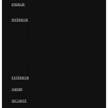
Architecture
ENERGIE
Chauffage
Economie d’énergie
Isolation
INTÉRIEUR
DÉCORATION
Aménagement intérieur
Carrelage
Peinture
Sol
Chambre
Cuisine
ELECTROMENAGER
Garage
Salon
SALLE DE BAIN
Décoration
Douche
WC
EXTÉRIEUR
Piscine
Terrasse et balcon
JARDIN
Jardinage
Équipements
SÉCURITÉ
Alarme