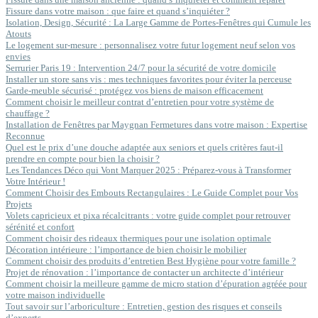
Fissure dans votre maison : que faire et quand s’inquiéter ?
Isolation, Design, Sécurité : La Large Gamme de Portes-Fenêtres qui Cumule les
Atouts
Le logement sur-mesure : personnalisez votre futur logement neuf selon vos
envies
Serrurier Paris 19 : Intervention 24/7 pour la sécurité de votre domicile
Installer un store sans vis : mes techniques favorites pour éviter la perceuse
Garde-meuble sécurisé : protégez vos biens de maison efficacement
Comment choisir le meilleur contrat d’entretien pour votre système de
chauffage ?
Installation de Fenêtres par Maygnan Fermetures dans votre maison : Expertise
Reconnue
Quel est le prix d’une douche adaptée aux seniors et quels critères faut-il
prendre en compte pour bien la choisir ?
Les Tendances Déco qui Vont Marquer 2025 : Préparez-vous à Transformer
Votre Intérieur !
Comment Choisir des Embouts Rectangulaires : Le Guide Complet pour Vos
Projets
Volets capricieux et pixa récalcitrants : votre guide complet pour retrouver
sérénité et confort
Comment choisir des rideaux thermiques pour une isolation optimale
Décoration intérieure : l’importance de bien choisir le mobilier
Comment choisir des produits d’entretien Best Hygiène pour votre famille ?
Projet de rénovation : l’importance de contacter un architecte d’intérieur
Comment choisir la meilleure gamme de micro station d’épuration agréée pour
votre maison individuelle
Tout savoir sur l’arboriculture : Entretien, gestion des risques et conseils
d’experts