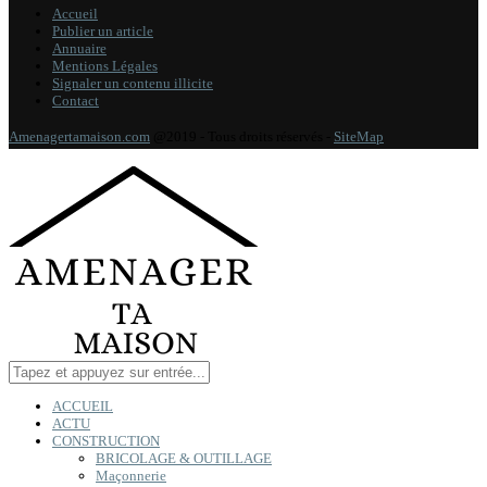
Accueil
Publier un article
Annuaire
Mentions Légales
Signaler un contenu illicite
Contact
Amenagertamaison.com
@2019 - Tous droits réservés -
SiteMap
ACCUEIL
ACTU
CONSTRUCTION
BRICOLAGE & OUTILLAGE
Maçonnerie