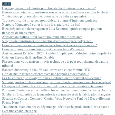
ACTU
Quel engrais naturel choisir pour booster la floraison de ses rosiers ?
Bureau escamotable : transformer son espace de travail sans sacrifier la place
7 idées déco pour transformer votre salle de bain en spa privé
Tout savoir sur le pilea peperomioides, la plante d’intérieur tendance
5 erreurs fréquentes à éviter lors de la signature d’un bail
Bien préparer son déménagement à La Réunion : guide complet pour un
transport de biens réussi
Arrosage du pothos : tout savoir pour une plante éclatante
5 façons de transformer une chambre d’amis en espace polyvalent
Comment rénover son sol sans travaux lourds et sans vider la pièce ?
Comment poser du carrelage soi-même sans faire d’erreurs ?
Aménagement Extérieur 2026 : Guide Complet pour Valoriser votre Propriété et
Créer un Espace de Bien-Être Durable
Fissures dans votre maison : l’avis technique qui peut tout changer devant le
tribunal
Raccord diélectrique chauffe eau : corrosion et conformité DTU
L’art de maîtriser les éléments avec une pergolas bioclimatique
Les 10 critères que les algorithmes d’estimation ne peuvent pas évaluer
Sophora prostrata : le charme unique d’un arbuste nain aux branches en zigzag
L’élégance du bois : le choix du naturel pour vos menuiseries extérieures
Pourquoi l’isolation est le meilleur investissement pour votre maison à Dreux ?
Solabaie : L’expertise de la menuiserie sur mesure et de la fabrication française
Sécurité et Cachet : Comment Choisir Votre Nouvelle Fenêtre à Deauville sans
Fausse Note ?
Traitement, maintenance et dépannage : sécuriser la production d’eau chaude
avec une chaudière à gaz
Fissure dans une maison ancienne : quand s’inquiéter et comment réparer