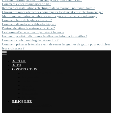
Comment éviter les punaises de lit ?
Rénover les installations électriques de sa maison : pour quoi faire ?
Choisir des pièces détachées pour réparer facilement votre électroménager
Mettre son habitation à l’abri des intrus grâce à une caméra infrarouge
Comment faire de la place chez soi ?
Comment dénuder un câble électrique ?
Peut-on dératiser la maison soi-même ?
Les bornes d’arcade : un objet déco à la mode
Garde-corps vitré : découvrez les diverses informations utiles !
Comment choisir un blog de décoration ?
Comment préparer le terrain avant de semer les graines de gazon pour optimiser
leur croissance ?
ACCUEIL
ACTU
CONSTRUCTION
BRICOLAGE & OUTILLAGE
Maçonnerie
Techniques
Toiture
Électricité
Menuiserie
Plomberie
IMMOBILIER
Location immobilière
Financement