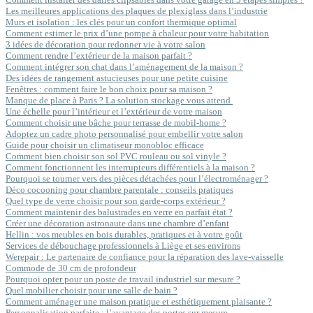
Les meilleures applications des plaques de plexiglass dans l’industrie
Murs et isolation : les clés pour un confort thermique optimal
Comment estimer le prix d’une pompe à chaleur pour votre habitation
3 idées de décoration pour redonner vie à votre salon
Comment rendre l’extérieur de la maison parfait ?
Comment intégrer son chat dans l’aménagement de la maison ?
Des idées de rangement astucieuses pour une petite cuisine
Fenêtres : comment faire le bon choix pour sa maison ?
Manque de place à Paris ? La solution stockage vous attend
Une échelle pour l’intérieur et l’extérieur de votre maison
Comment choisir une bâche pour terrasse de mobil-home ?
Adoptez un cadre photo personnalisé pour embellir votre salon
Guide pour choisir un climatiseur monobloc efficace
Comment bien choisir son sol PVC rouleau ou sol vinyle ?
Comment fonctionnent les interrupteurs différentiels à la maison ?
Pourquoi se tourner vers des pièces détachées pour l’électroménager ?
Déco cocooning pour chambre parentale : conseils pratiques
Quel type de verre choisir pour son garde-corps extérieur ?
Comment maintenir des balustrades en verre en parfait état ?
Créer une décoration astronaute dans une chambre d’enfant
Hellin : vos meubles en bois durables, pratiques et à votre goût
Services de débouchage professionnels à Liège et ses environs
Werepair : Le partenaire de confiance pour la réparation des lave-vaisselle
Commode de 30 cm de profondeur
Pourquoi opter pour un poste de travail industriel sur mesure ?
Quel mobilier choisir pour une salle de bain ?
Comment aménager une maison pratique et esthétiquement plaisante ?
Personnalisation parfaite : l’avantage des portes sur mesure