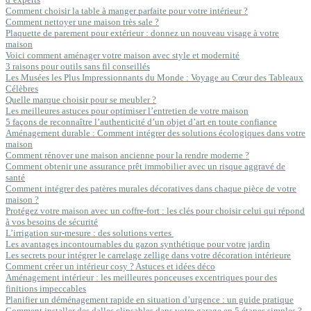
Comment choisir la table à manger parfaite pour votre intérieur ?
Comment nettoyer une maison très sale ?
Plaquette de parement pour extérieur : donnez un nouveau visage à votre
maison
Voici comment aménager votre maison avec style et modernité
3 raisons pour outils sans fil conseillés
Les Musées les Plus Impressionnants du Monde : Voyage au Cœur des Tableaux
Célèbres
Quelle marque choisir pour se meubler ?
Les meilleures astuces pour optimiser l’entretien de votre maison
5 façons de reconnaître l’authenticité d’un objet d’art en toute confiance
Aménagement durable : Comment intégrer des solutions écologiques dans votre
maison
Comment rénover une maison ancienne pour la rendre moderne ?
Comment obtenir une assurance prêt immobilier avec un risque aggravé de
santé
Comment intégrer des patères murales décoratives dans chaque pièce de votre
maison ?
Protégez votre maison avec un coffre-fort : les clés pour choisir celui qui répond
à vos besoins de sécurité
L’irrigation sur-mesure : des solutions vertes
Les avantages incontournables du gazon synthétique pour votre jardin
Les secrets pour intégrer le carrelage zellige dans votre décoration intérieure
Comment créer un intérieur cosy ? Astuces et idées déco
Aménagement intérieur : les meilleures ponceuses excentriques pour des
finitions impeccables
Planifier un déménagement rapide en situation d’urgence : un guide pratique
Comment installer des dalles clipsables dans votre garage en 5 étapes simples ?